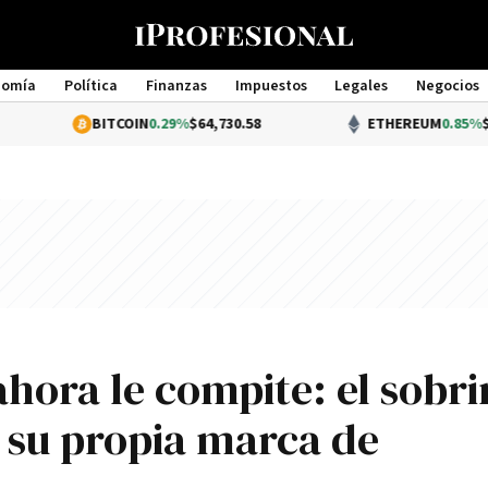
nomía
Política
Finanzas
Impuestos
Legales
Negocios
Management
BITCOIN
0.29%
$64,730.58
ETHEREUM
0.85%
$1,913.78
ahora le compite: el sobr
a su propia marca de