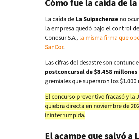
Cómo fue la caída de l
La caída de
La Suipachense
no ocurr
la empresa quedó bajo el control d
Conosur S.A.,
la misma firma que ope
SanCor
.
Las cifras del desastre son contund
postconcursal de $8.458 millones
gremiales que superaron los $1.000 
El concurso preventivo fracasó y la 
quiebra directa en noviembre de 20
ininterrumpida.
El acampe que salvó a 