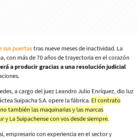
e sus puertas
tras nueve meses de inactividad. La
ha, con más de 70 años de trayectoria en el corazón
erá a producir gracias a una resolución judicial
aciones.
edes, a cargo del juez Leandro Julio Enríquez, dio luz
ctea Suipacha S.A. opere la fábrica.
El contrato
 sino también las maquinarias y las marcas
 y La Suipachense con vos desde siempre.
si, empresario con experiencia en el sector y