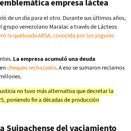
a emblemática empresa láctea
ió de un día para el otro. Durante sus últimos años,
el grupo venezolano Maralac a través de Lácteos
ró la quebrada ARSA, conocida por los yogures
entes.
La empresa acumuló una deuda
en
cheques rechazados
. A eso se sumaron reclamos
millones.
Justicia no tuvo más alternativa que decretar la
25, poniendo fin a décadas de producción
La Suipachense del vaciamiento