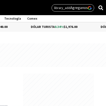
Agreganos
library_add
Tecnología
Comex
DÓLAR TURISTA
0.34%
$1,976.00
DÓLAR MEP
-0.5