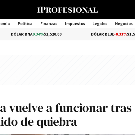
nomía
Política
Finanzas
Impuestos
Legales
Negocios
Management
 BNA
0.34%
$1,520.00
DÓLAR BLUE
-0.33%
$1,540.00
ea vuelve a funcionar tras
ido de quiebra