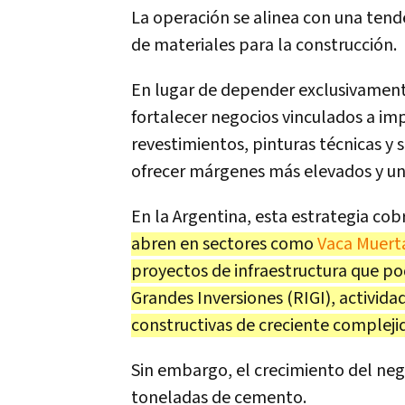
La operación se alinea con una tend
de materiales para la construcción.
En lugar de depender exclusivament
fortalecer negocios vinculados a im
revestimientos, pinturas técnicas y
ofrecer márgenes más elevados y una 
En la Argentina, esta estrategia cob
abren en sectores como
Vaca Muert
proyectos de infraestructura que po
Grandes Inversiones (RIGI), activid
constructivas de creciente compleji
Sin embargo, el crecimiento del ne
toneladas de cemento.