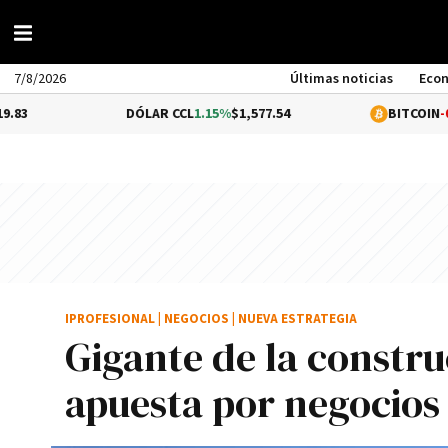
7/8/2026
Últimas noticias
Eco
DÓLAR CCL
1.15%
$1,577.54
BITCOIN
-0.18%
$64,4
IPROFESIONAL
|
NEGOCIOS
|
NUEVA ESTRATEGIA
Gigante de la constru
apuesta por negocio