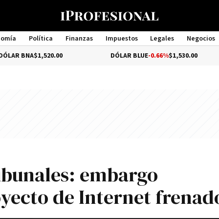
nomía
Política
Finanzas
Impuestos
Legales
Negocios
Management
NA
$1,520.00
DÓLAR BLUE
-0.66%
$1,530.00
tribunales: embargo
oyecto de Internet frenad