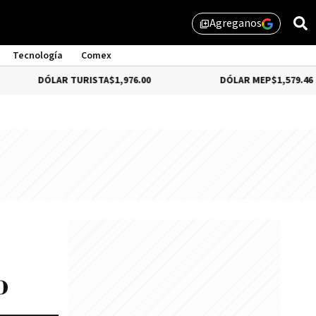
Agreganos
library_add
Tecnología
Comex
DÓLAR TURISTA
$1,976.00
DÓLAR MEP
$1,579.46
o