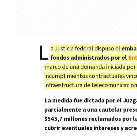
L
a Justicia federal dispuso el
embar
fondos administrados por el
En
marco de una demanda iniciada por 
incumplimientos contractuales vinc
infraestructura de telecomunicacion
La medida fue dictada por el Juzg
parcialmente a una cautelar pres
$545,7 millones reclamados por l
cubrir eventuales intereses y acre