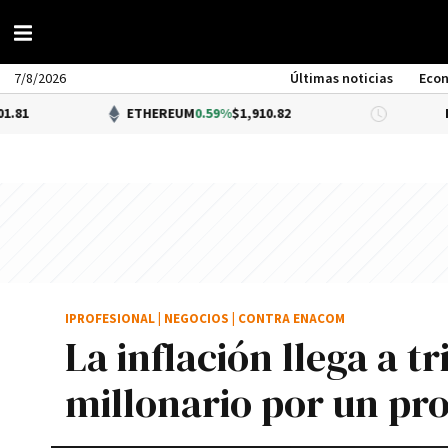
7/8/2026
Últimas noticias
Eco
ETHEREUM
0.59%
$1,910.82
DÓLAR B
IPROFESIONAL
|
NEGOCIOS
|
CONTRA ENACOM
La inflación llega a 
millonario por un pr