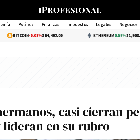
nomía
Política
Finanzas
Impuestos
Legales
Negocios
Management
OIN
-0.08%
$64,492.00
ETHEREUM
0.59%
$1,908.74
hermanos, casi cierran p
 lideran en su rubro