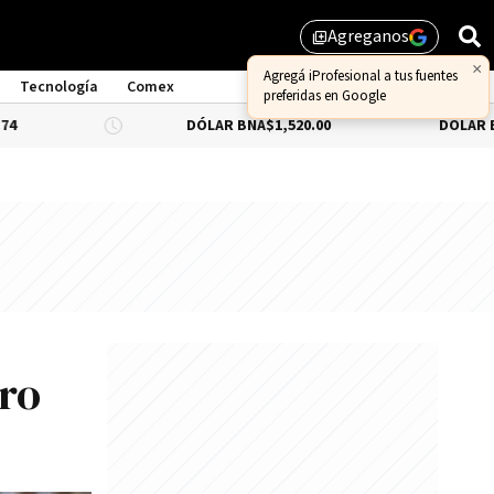
Agreganos
library_add
Tecnología
Comex
DÓLAR BNA
$1,520.00
DÓLAR BLUE
-0.66%
ero