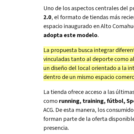
Uno de los aspectos centrales del 
2.0
, el formato de tiendas más recie
espacio inaugurado en Alto Comah
adopta este modelo
.
La propuesta busca integrar difere
vinculadas tanto al deporte como al
un diseño del local orientado a la i
dentro de un mismo espacio comerci
La tienda ofrece acceso a las última
como
running, training, fútbol, 
ACG. De esta manera, los consumido
forman parte de la oferta disponib
presencia.