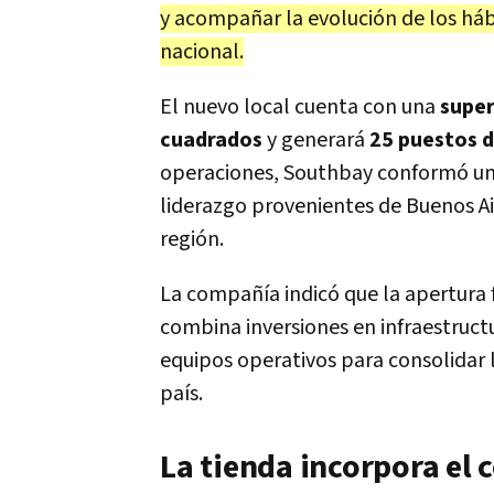
y acompañar la evolución de los háb
nacional.
El nuevo local cuenta con una
super
cuadrados
y generará
25 puestos d
operaciones, Southbay conformó una
liderazgo provenientes de Buenos Ai
región.
La compañía indicó que la apertura
combina inversiones en infraestruct
equipos operativos para consolidar 
país.
La tienda incorpora el 