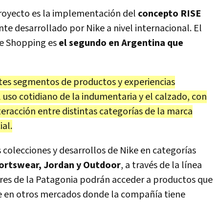
proyecto es la implementación del
concepto RISE
nte desarrollado por Nike a nivel internacional. El
ue Shopping es
el segundo en Argentina que
ntes segmentos de productos y experiencias
 uso cotidiano de la indumentaria y el calzado, con
nteracción entre distintas categorías de la marca
al.
s colecciones y desarrollos de Nike en categorías
Sportswear, Jordan y Outdoor
, a través de la línea
res de la Patagonia podrán acceder a productos que
le en otros mercados donde la compañía tiene