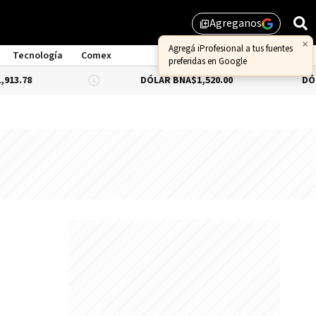
Agreganos
library_add
×
Agregá iProfesional a tus fuentes
Tecnología
Comex
preferidas en Google
DÓLAR BNA
$1,520.00
DÓLAR BLUE
-0