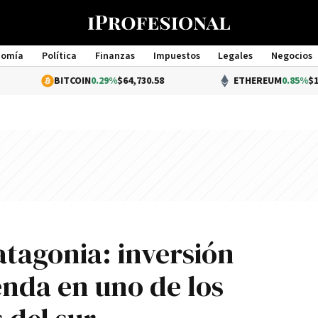
nomía
Política
Finanzas
Impuestos
Legales
Negocios
Management
BITCOIN
0.29%
$64,730.58
ETHEREUM
0.85%
$1,913.78
atagonia: inversión
enda en uno de los