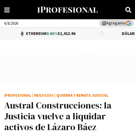
Agreganos
library_add
6/8/2026
ETHEREUM
0.86%
$1,913.96
DÓLAR BNA
0.34%
$1,
IPROFESIONAL
|
NEGOCIOS
|
QUIEBRA Y REMATE JUDICIAL
Austral Construcciones: la
Justicia vuelve a liquidar
activos de Lázaro Báez