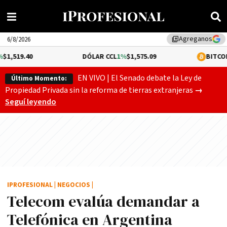
Agreganos
library_add
6/8/2026
DÓLAR CCL
1%
$1,575.09
BITCOIN
0.05%
$64,
EN VIVO | El Senado debate la Ley de
Último Momento:
El Senado
Propiedad Privada sin la reforma de tierras extranjeras
→
Seguí leyendo
IPROFESIONAL
|
NEGOCIOS
|
Telecom evalúa demandar a
Telefónica en Argentina