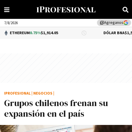
Agreganos
library_add
7/8/2026
REUM
0.75%
$1,914.05
DÓLAR BNA
$1,520.00
IPROFESIONAL
|
NEGOCIOS
|
Grupos chilenos frenan su
expansión en el paí­s