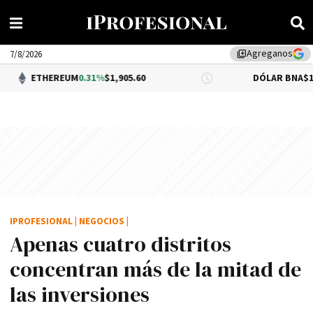
Agreganos
library_add
7/8/2026
REUM
0.31%
$1,905.60
DÓLAR BNA
$1,520.00
IPROFESIONAL
|
NEGOCIOS
|
Apenas cuatro distritos
concentran más de la mitad de
las inversiones