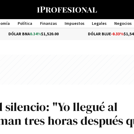
nomía
Política
Finanzas
Impuestos
Legales
Negocios
Management
 BNA
0.34%
$1,520.00
DÓLAR BLUE
-0.33%
$1,540.00
 silencio: "Yo llegué al
man tres horas después q