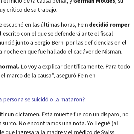
el inicio de la causa penal, y
Germán Moldes
, su
y crítico de su trabajo.
 escuchó en las últimas horas, Fein
decidió romper
 escrito con el que se defenderá ante el fiscal
nció junto a Sergio Berni por las deficiencias en el
la noche en que fue hallado el cadáver de Nisman.
normal.
Lo voy a explicar científicamente. Para todo
el marco de la causa", aseguró Fein en
a persona se suicidó o la mataron?
emitir un dictamen. Esta muerte fue con un disparo, no
 surco. No encontramos una nota. Yo llegué (al
e que ingresara la madre y el médico de Swiss