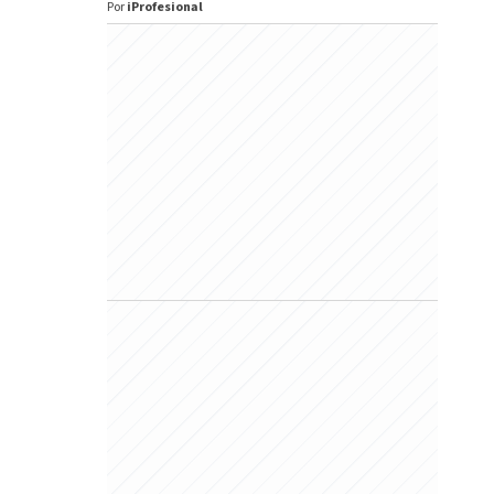
Por
iProfesional