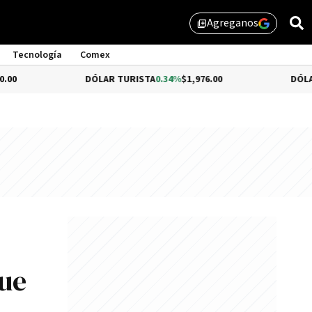
Agreganos
library_add
Tecnología
Comex
DÓLAR TURISTA
0.34%
$1,976.00
DÓLAR MEP
$1,5
ue