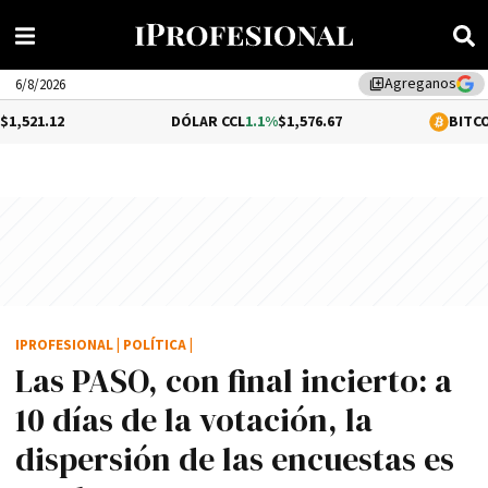
Agreganos
library_add
6/8/2026
DÓLAR CCL
1.1%
$1,576.67
BITCOIN
0.26%
$64,
IPROFESIONAL
|
POLÍTICA
|
Las PASO, con final incierto: a
10 dí­as de la votación, la
dispersión de las encuestas es