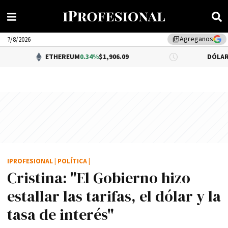
Agreganos
library_add
7/8/2026
ETHEREUM
0.34%
$1,906.09
DÓLAR BNA
$1,520.
IPROFESIONAL
|
POLÍTICA
|
Cristina: "El Gobierno hizo
estallar las tarifas, el dólar y la
tasa de interés"