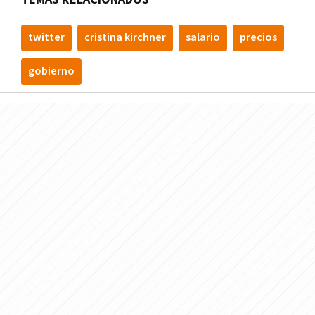
twitter
cristina kirchner
salario
precios
gobierno