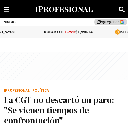
Agreganos
library_add
9/8/2026
DÓLAR CCL
-1.25%
$1,556.14
BITCOIN
0.06%
$
IPROFESIONAL
|
POLÍTICA
|
La CGT no descartó un paro:
"Se vienen tiempos de
confrontación"