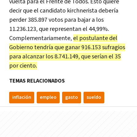
vuelta para el Frente de Todos. Esto quiere
decir que el candidato kirchnerista debería
perder 385.897 votos para bajar a los
11.236.123, que representan el 44,99%.
Complementariamente,
el postulante del
Gobierno tendría que ganar 916.153 sufragios
para alcanzar los 8.741.149, que serían el 35
por ciento.
TEMAS RELACIONADOS
inflación
empleo
gasto
sueldo