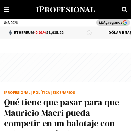
Agreganos
library_add
8/8/2026
EREUM
-0.01%
$1,915.22
DÓLAR BNA
$1,520.00
IPROFESIONAL
|
POLÍTICA
|
ESCENARIOS
Qué tiene que pasar para que
Mauricio Macri pueda
competir en un balotaje con