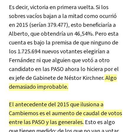
Es decir, victoria en primera vuelta. Si los
sobres vacíos bajan a la mitad como ocurrió
en 2015 (serían 379.477), esto beneficiaría a
Alberto, que obtendría un 46,54%. Pero esta
cuenta es bajo la premisa de que ninguno de
los 1.725.694 nuevos votantes elegirían a
Fernández ni que alguien que votó a otro
candidato en las PASO ahora lo hiciera por el
ex jefe de Gabinete de Néstor Kirchner.
Algo
demasiado improbable.
El antecedente del 2015 que ilusiona a
Cambiemos es el aumento de caudal de votos
entre las PASO y las generales.
Esto es algo
que tienen medido: de los que no van a votar