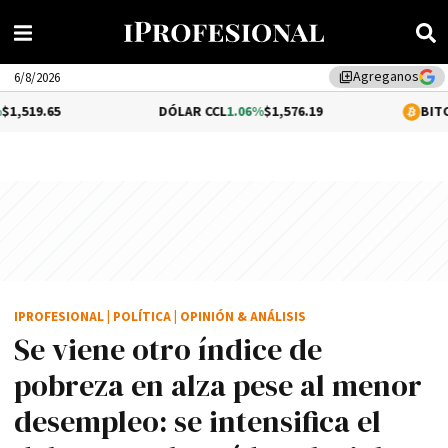
Agreganos
library_add
6/8/2026
DÓLAR CCL
1.06%
$1,576.19
BITCOIN
0.26%
$64
IPROFESIONAL
|
POLÍTICA
|
OPINIÓN & ANÁLISIS
Se viene otro índice de
pobreza en alza pese al menor
desempleo: se intensifica el