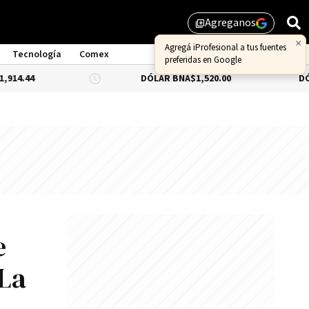
Agreganos
library_add
×
Agregá iProfesional a tus fuentes
Tecnología
Comex
preferidas en Google
DÓLAR BNA
$1,520.00
DÓLAR BLUE
-
e
 La