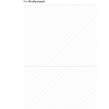
Por
iProfesional