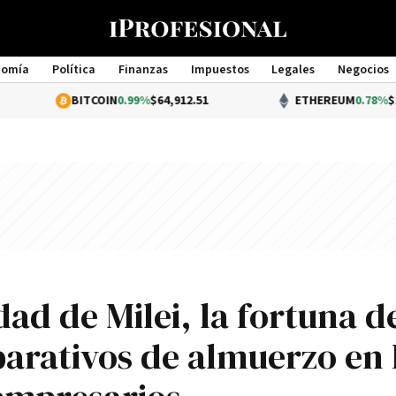
nomía
Política
Finanzas
Impuestos
Legales
Negocios
Management
BITCOIN
0.99%
$64,912.51
ETHEREUM
0.78%
$1,914.44
ad de Milei, la fortuna d
parativos de almuerzo en