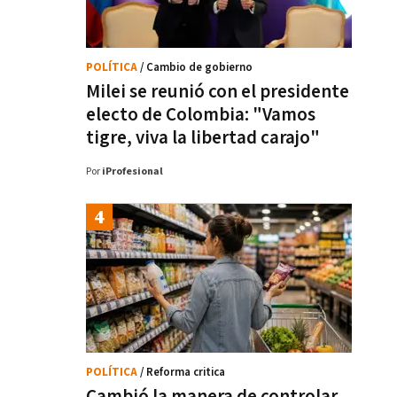
POLÍTICA
/ Cambio de gobierno
Milei se reunió con el presidente
electo de Colombia: "Vamos
tigre, viva la libertad carajo"
Por
iProfesional
POLÍTICA
/ Reforma critica
Cambió la manera de controlar