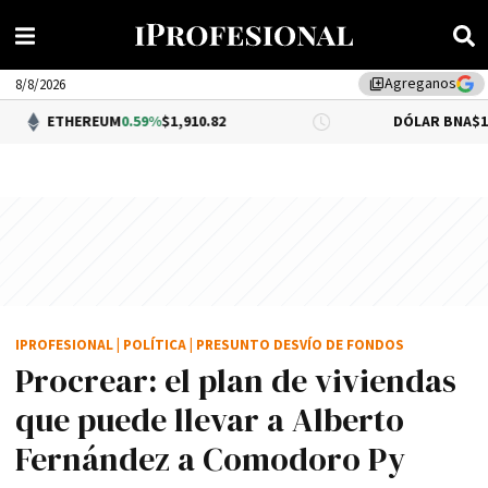
Agreganos
library_add
8/8/2026
REUM
0.59%
$1,910.82
DÓLAR BNA
$1,520.00
IPROFESIONAL
|
POLÍTICA
|
PRESUNTO DESVÍO DE FONDOS
Procrear: el plan de viviendas
que puede llevar a Alberto
Fernández a Comodoro Py