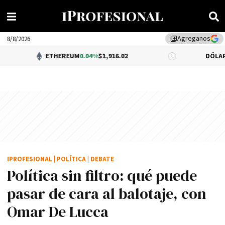
Agreganos
library_add
8/8/2026
ETHEREUM
0.04%
$1,916.02
DÓLAR BNA
$1,520
IPROFESIONAL
|
POLÍTICA
|
DEBATE
Política sin filtro: qué puede
pasar de cara al balotaje, con
Omar De Lucca