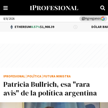
Agreganos
library_add
8/8/2026
HEREUM
0.57%
$1,908.39
DÓLAR BNA
$1,520.00
IPROFESIONAL
|
POLÍTICA
|
FUTURA MINISTRA
Patricia Bullrich, esa "rara
avis" de la política argentina