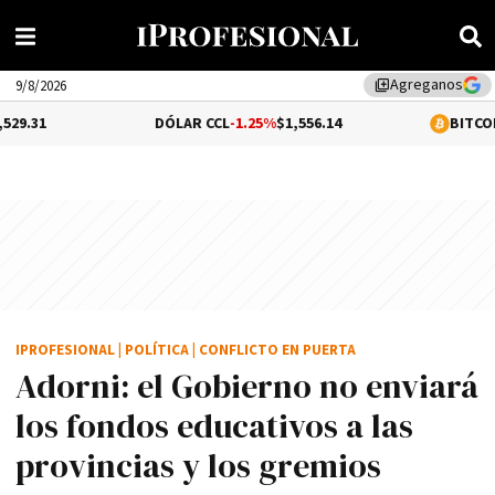
Agreganos
library_add
9/8/2026
DÓLAR CCL
-1.25%
$1,556.14
BITCOIN
0.05%
$64,8
IPROFESIONAL
|
POLÍTICA
|
CONFLICTO EN PUERTA
Adorni: el Gobierno no enviará
los fondos educativos a las
provincias y los gremios