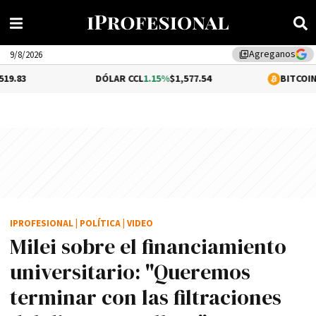
Agreganos
library_add
9/8/2026
DÓLAR CCL
1.15%
$1,577.54
BITCOIN
-0.18%
$64,
IPROFESIONAL
|
POLÍTICA
|
VIDEO
Milei sobre el financiamiento
universitario: "Queremos
terminar con las filtraciones