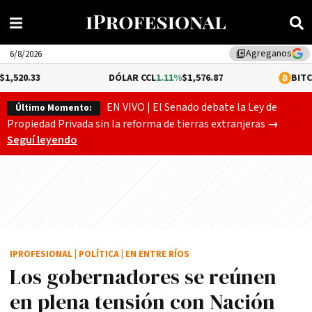
Agreganos
library_add
6/8/2026
DÓLAR CCL
1.11%
$1,576.87
BITCOIN
-0.17%
$6
EN VIVO | El Senado debate la Ley de
Último Momento:
Gobierno
Propiedad Privada sin la reforma de tierras extranjeras
→
Seguí leyendo
IPROFESIONAL
|
POLÍTICA
|
EN ENTRE RÍOS
Los gobernadores se reúnen
en plena tensión con Nación