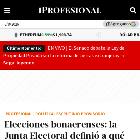
Agreganos
library_add
6/8/2026
ETHEREUM
0.59%
$1,908.74
DÓLAR BNA
$1,520.0
EN VIVO | El Senado debate la Ley de
Último Momento:
Gobierno
Propiedad Privada sin la reforma de tierras extranjeras
→
Seguí leyendo
IPROFESIONAL
|
POLÍTICA
|
ESCRUTINIO PROVISORIO
Elecciones bonaerenses: la
Junta Electoral definió a qué