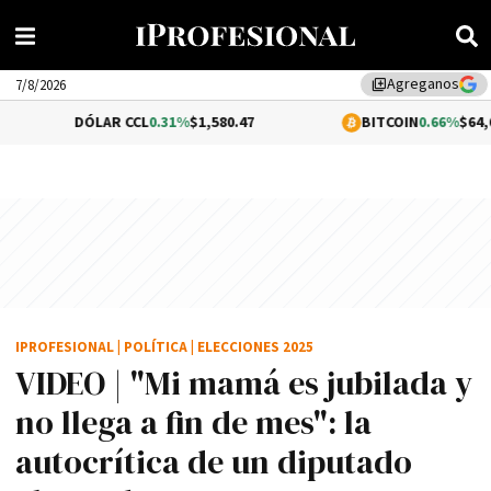
Agreganos
library_add
7/8/2026
ÓLAR CCL
0.31%
$1,580.47
BITCOIN
0.66%
$64,695.76
IPROFESIONAL
|
POLÍTICA
|
ELECCIONES 2025
VIDEO | "Mi mamá es jubilada y
no llega a fin de mes": la
autocrítica de un diputado