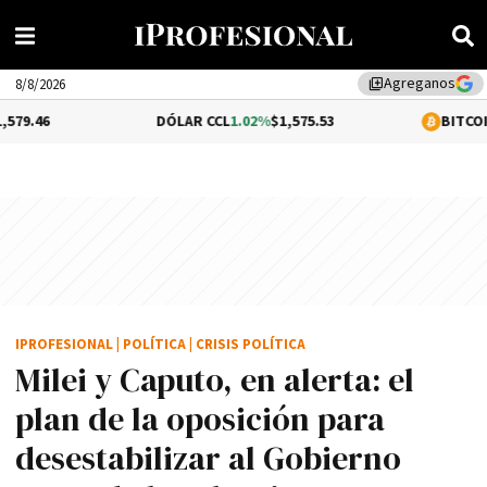
Agreganos
library_add
8/8/2026
DÓLAR CCL
1.02%
$1,575.53
BITCOIN
-0.46%
$64
IPROFESIONAL
|
POLÍTICA
|
CRISIS POLÍTICA
Milei y Caputo, en alerta: el
plan de la oposición para
desestabilizar al Gobierno