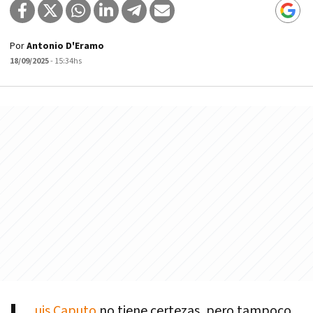
Por
Antonio D'Eramo
18/09/2025
- 15:34hs
uis Caputo
no tiene certezas, pero tampoco