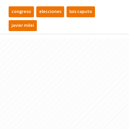
congreso
elecciones
luis caputo
javier milei