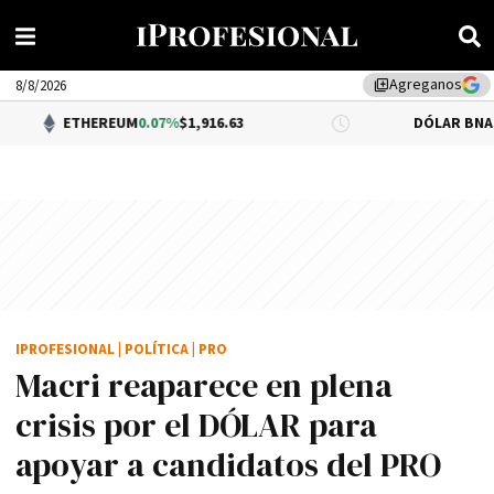
Agreganos
library_add
8/8/2026
EREUM
0.07%
$1,916.63
DÓLAR BNA
$1,520.00
IPROFESIONAL
|
POLÍTICA
|
PRO
Macri reaparece en plena
crisis por el DÓLAR para
apoyar a candidatos del PRO