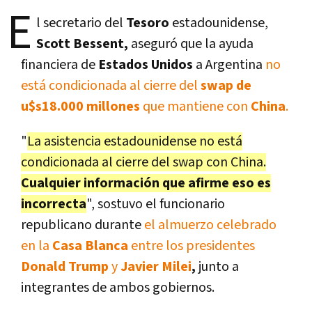
E
l secretario del
Tesoro
estadounidense,
Scott Bessent,
aseguró que la ayuda
financiera de
Estados Unidos
a Argentina
no
está condicionada al cierre del
swap de
u$s18.000 millones
que mantiene con
China
.
"
La asistencia estadounidense no está
condicionada al cierre del swap con China.
Cualquier información que afirme eso es
incorrecta
", sostuvo el funcionario
republicano durante
el almuerzo celebrado
en la
Casa Blanca
entre los presidentes
Donald Trump
y
Javier Milei
,
junto a
integrantes de ambos gobiernos.