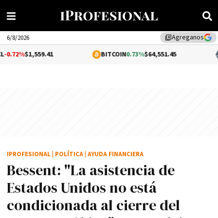
Agreganos
library_add
6/8/2026
59.41
BITCOIN
0.73%
$64,551.45
ETHEREU
IPROFESIONAL
|
POLÍTICA
|
AYUDA FINANCIERA
Bessent: "La asistencia de
Estados Unidos no está
condicionada al cierre del