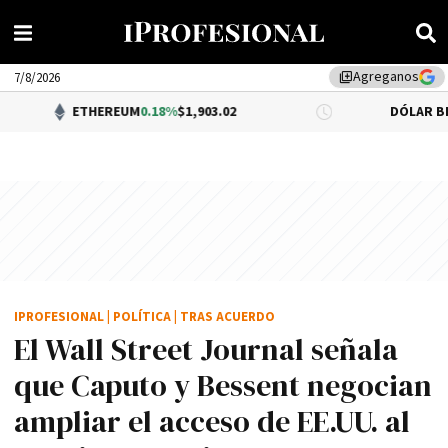
Agreganos
library_add
7/8/2026
ETHEREUM
0.18%
$1,903.02
DÓLAR BNA
$1,520.00
IPROFESIONAL
|
POLÍTICA
|
TRAS ACUERDO
El Wall Street Journal señala
que Caputo y Bessent negocian
ampliar el acceso de EE.UU. al