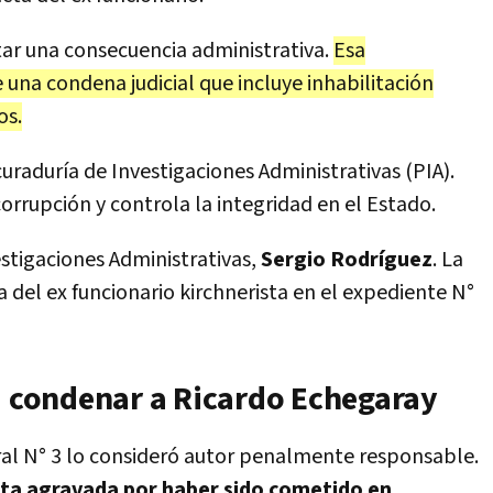
ar una consecuencia administrativa.
Esa
una condena judicial que incluye inhabilitación
os.
uraduría de Investigaciones Administrativas (PIA).
orrupción y controla la integridad en el Estado.
estigaciones Administrativas,
Sergio Rodríguez
. La
a del ex funcionario kirchnerista en el expediente N°
 a condenar a Ricardo Echegaray
eral N° 3 lo consideró autor penalmente responsable.
nta agravada por haber sido cometido en