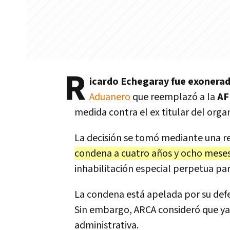
R
icardo Echegaray fue exonera
Aduanero
que reemplazó a la
AF
medida contra el ex titular del org
La decisión se tomó mediante una r
condena a cuatro años y ocho meses 
inhabilitación especial perpetua para
La condena está apelada por su defe
Sin embargo, ARCA consideró que ya t
administrativa.