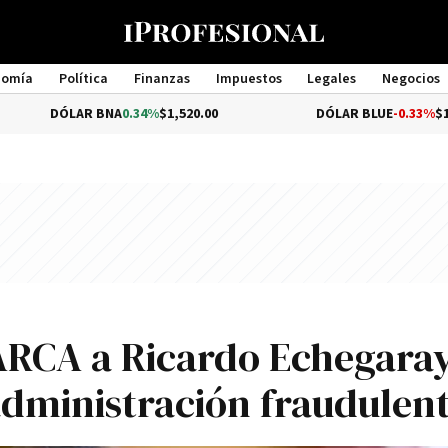
nomía
Política
Finanzas
Impuestos
Legales
Negocios
Management
ÓLAR BNA
0.34%
$1,520.00
DÓLAR BLUE
-0.33%
$1,540.00
ARCA a Ricardo Echegaray
administración fraudulen