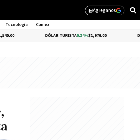
Agreganos
library_add
Tecnología
Comex
DÓLAR TURISTA
0.34%
$1,976.00
DÓLAR ME
,
ta