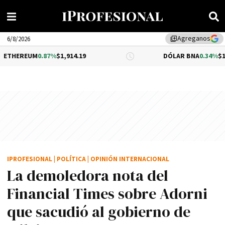
Agreganos
library_add
6/8/2026
0.87%
$1,914.19
DÓLAR BNA
0.34%
$1,520.00
IPROFESIONAL
|
POLÍTICA
|
OPINIÓN INTERNACIONAL
La demoledora nota del
Financial Times sobre Adorni
que sacudió al gobierno de