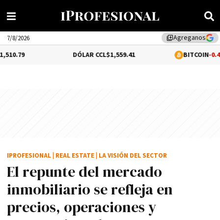
Agreganos
library_add
7/8/2026
DÓLAR CCL
$1,559.41
BITCOIN
-0.44%
$64,258.
IPROFESIONAL
|
REAL ESTATE
|
LA VISIÓN DEL SECTOR
El repunte del mercado
inmobiliario se refleja en
precios, operaciones y