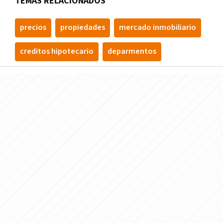
TEMAS RELACIONADOS
precios
propiedades
mercado inmobiliario
creditos hipotecario
deparmentos