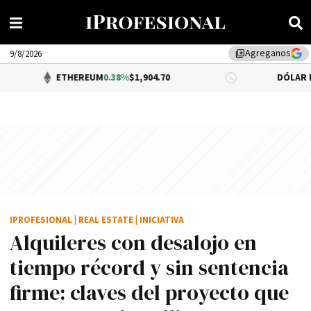
Agreganos
library_add
9/8/2026
ETHEREUM
0.38%
$1,904.70
DÓLAR BNA
0.34%
$1,5
IPROFESIONAL
|
REAL ESTATE
|
INICIATIVA
Alquileres con desalojo en
tiempo récord y sin sentencia
firme: claves del proyecto que