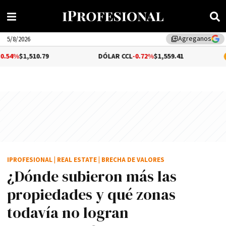
Agreganos
library_add
5/8/2026
.79
DÓLAR CCL
-0.72%
$1,559.41
BITCOIN
1.
IPROFESIONAL
|
REAL ESTATE
|
BRECHA DE VALORES
¿Dónde subieron más las
propiedades y qué zonas
todavía no logran