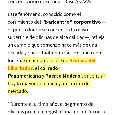
concentración de oficinas clase A y AAA.
Este fenómeno, conocido como el
corrimiento del
"baricentro" corporativo
—
el punto donde se concentra la mayor
superficie de oficinas de alta calidad—, refleja
un cambio que comenzó hace más de una
década y que actualmente se consolida con
fuerza.
Zonas como el eje de
Avenida del
Libertador
, el
corredor
Panamericana
y
Puerto Madero
concentran
hoy la mayor demanda y absorción del
mercado.
"Durante el último año, el segmento de
oficinas premium registró una absorción neta