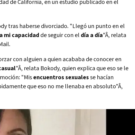
dad de California, en un estudio publicado en el
dy tras haberse divorciado. "Llegó un punto en el
a mi capacidad
de seguir con el
dí­a a dí­a
"Â, relata
Mail.
rzar con alguien a quien acababa de conocer en
casual
"Â, relata Bokody, quien explica que eso se le
 emoción: "Mis
encuentros sexuales
se hací­an
ápidamente que eso no me llenaba en absoluto"Â,