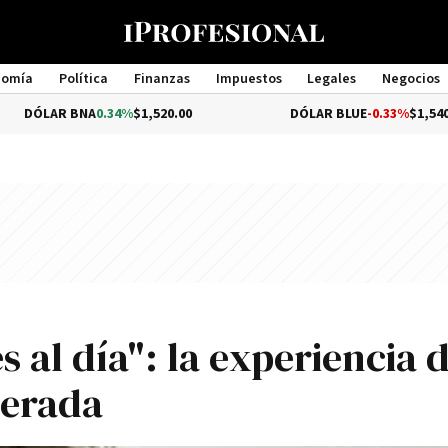
nomía
Política
Finanzas
Impuestos
Legales
Negocios
Management
A
0.34%
$1,520.00
DÓLAR BLUE
-0.33%
$1,540.00
s al dí­a": la experiencia 
perada