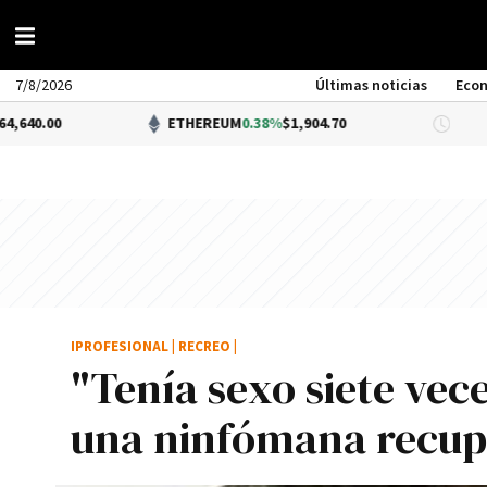
7/8/2026
Últimas noticias
Eco
ETHEREUM
0.38%
$1,904.70
DÓLAR BN
IPROFESIONAL
|
RECREO
|
"Tení­a sexo siete vece
una ninfómana recu