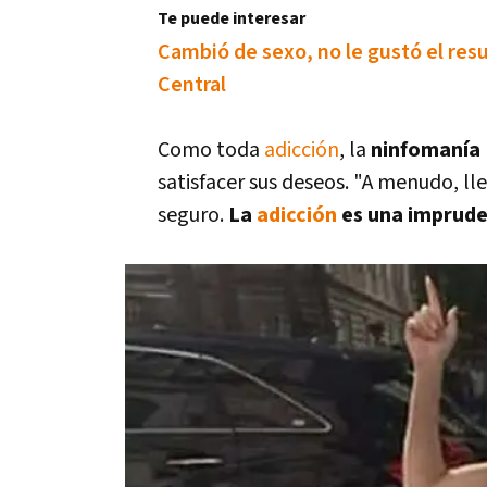
Te puede interesar
Cambió de sexo, no le gustó el re
Central
Como toda
adicción
, la
ninfomaní­a
satisfacer sus deseos. "A menudo, ll
seguro.
La
adicción
es una impruden