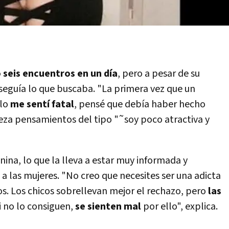
 seis encuentros en un dí­a
, pero a pesar de su
eguí­a lo que buscaba. "La primera vez que un
rlo
me sentí­ fatal
, pensé que debí­a haber hecho
eza pensamientos del tipo "˜soy poco atractiva y
nina, lo que la lleva a estar muy informada y
 a las mujeres. "No creo que necesites ser una adicta
. Los chicos sobrellevan mejor el rechazo, pero
las
i no lo consiguen,
se sienten mal
por ello", explica.