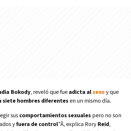
adia Bokody
, reveló que fue
adicta al
sexo
y que
a siete hombres diferentes
en un mismo dí­a.
egir sus
comportamientos sexuales
pero no son
rados y
fuera de control
"Â, explica Rory
Reid
,