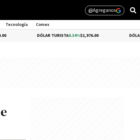
Agreganos
library_add
Tecnología
Comex
DÓLAR TURISTA
0.34%
$1,976.00
DÓLAR MEP
-0.54%
$
de