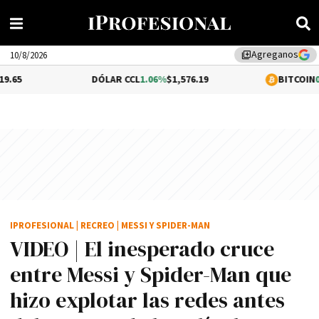
Agreganos
library_add
10/8/2026
DÓLAR CCL
1.06%
$1,576.19
BITCOIN
0.26%
$64,711
IPROFESIONAL
|
RECREO
|
MESSI Y SPIDER-MAN
VIDEO | El inesperado cruce
entre Messi y Spider-Man que
hizo explotar las redes antes