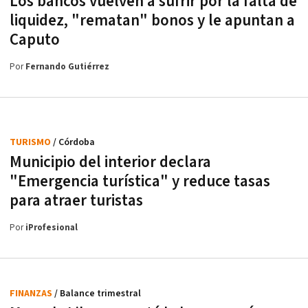
Los bancos vuelven a sufrir por la falta de
liquidez, "rematan" bonos y le apuntan a
Caputo
Por
Fernando Gutiérrez
TURISMO
/ Córdoba
Municipio del interior declara
"Emergencia turística" y reduce tasas
para atraer turistas
Por
iProfesional
FINANZAS
/ Balance trimestral