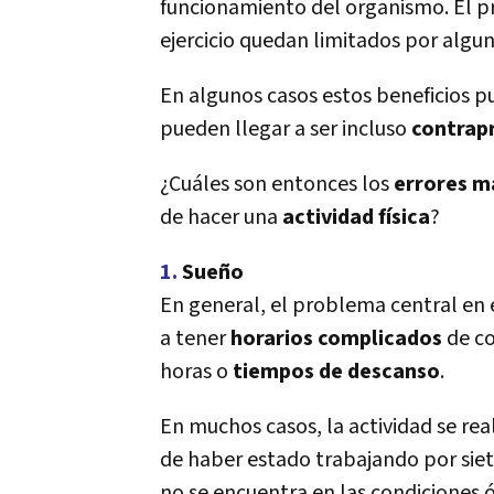
funcionamiento del organismo. El p
ejercicio quedan limitados por algu
En algunos casos estos beneficios pu
pueden llegar a ser incluso
contrap
¿Cuáles son entonces los
errores m
de hacer una
actividad fí­sica
?
1.
Sueño
En general, el problema central en e
a tener
horarios complicados
de co
horas o
tiempos de descanso
.
En muchos casos, la actividad se rea
de haber estado trabajando por siet
no se encuentra en las condiciones 