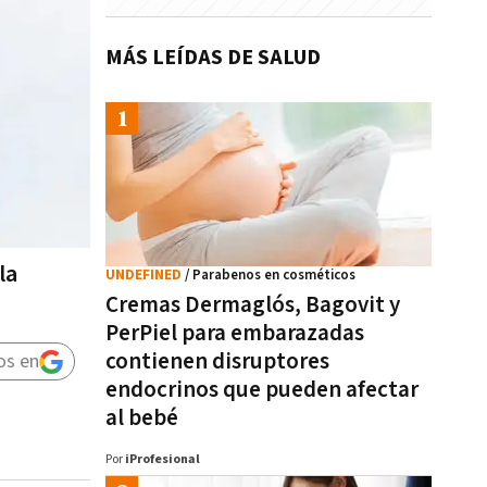
MÁS LEÍDAS DE SALUD
la
UNDEFINED
/ Parabenos en cosméticos
Cremas Dermaglós, Bagovit y
PerPiel para embarazadas
contienen disruptores
os en
endocrinos que pueden afectar
al bebé
Por
iProfesional