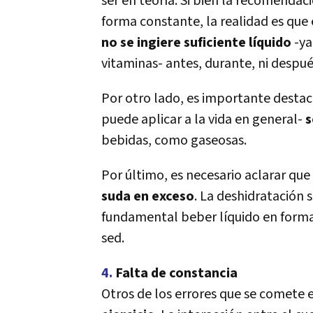
ser en teorí­a. Si bien la recomendac
forma constante, la realidad es que
no se ingiere suficiente lí­quido
-ya
vitaminas- antes, durante, ni despué
Por otro lado, es importante destac
puede aplicar a la vida en general-
s
bebidas, como gaseosas.
Por último, es necesario aclarar que
suda en exceso
. La deshidratación
fundamental beber lí­quido en forma
sed.
4.
Falta de constancia
Otros de los errores que se comete 