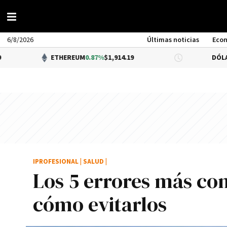
6/8/2026
Últimas noticias
Eco
ETHEREUM
0.87%
$1,914.19
DÓLAR BNA
0.3
IPROFESIONAL
|
SALUD
|
Los 5 errores más com
cómo evitarlos