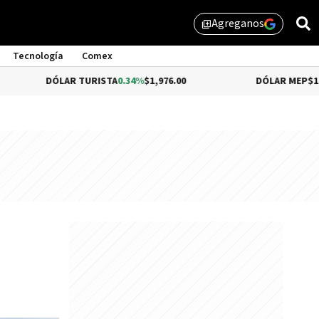
Agreganos
library_add
Tecnología
Comex
DÓLAR TURISTA
0.34%
$1,976.00
DÓLAR MEP
$1,510.79