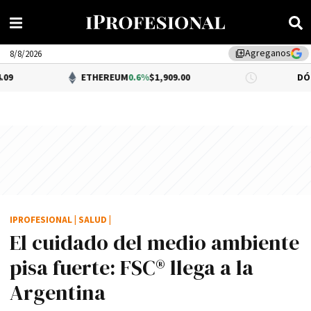
Agreganos
library_add
8/8/2026
ETHEREUM
0.6%
$1,909.00
DÓLAR BNA
0.34
IPROFESIONAL
|
SALUD
|
El cuidado del medio ambiente
pisa fuerte: FSC® llega a la
Argentina