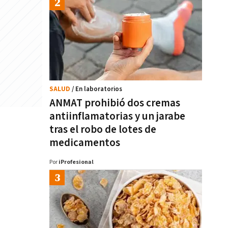
SALUD
/ En laboratorios
ANMAT prohibió dos cremas
antiinflamatorias y un jarabe
tras el robo de lotes de
medicamentos
Por
iProfesional