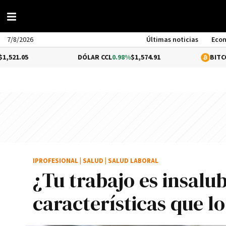
7/8/2026
Últimas noticias
Eco
DÓLAR CCL
0.98%
$1,574.91
BITCOIN
-0.13%
$
IPROFESIONAL
|
SALUD
|
SALUD LABORAL
¿Tu trabajo es insalu
características que l