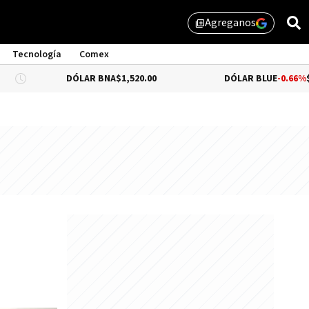
Agreganos
library_add
Tecnología
Comex
DÓLAR BNA
$1,520.00
DÓLAR BLUE
-0.66%
$1,530.00