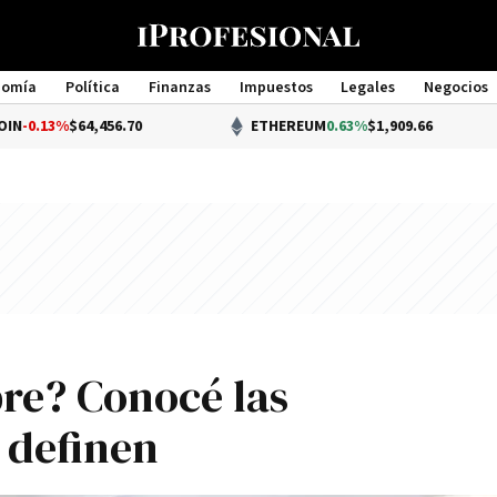
nomía
Política
Finanzas
Impuestos
Legales
Negocios
Management
64,456.70
ETHEREUM
0.63%
$1,909.66
bre? Conocé las
o definen