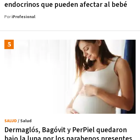
endocrinos que pueden afectar al bebé
Por
iProfesional
SALUD
/ Salud
Dermaglós, Bagóvit y PerPiel quedaron
bajo la lupa por los parabenos presentes