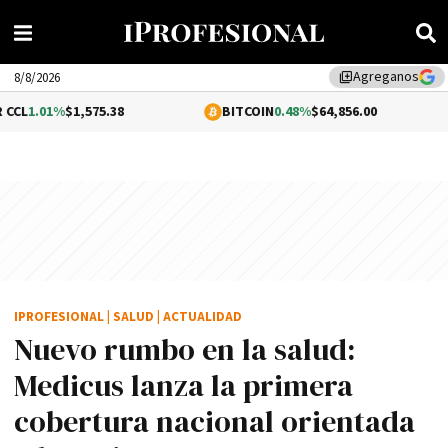
Agreganos
library_add
8/8/2026
,575.38
BITCOIN
0.48%
$64,856.00
ETHERE
IPROFESIONAL
|
SALUD
|
ACTUALIDAD
Nuevo rumbo en la salud:
Medicus lanza la primera
cobertura nacional orientada