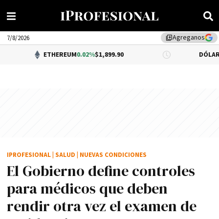
Agreganos
library_add
7/8/2026
ETHEREUM
0.02%
$1,899.90
DÓLAR BNA
$1,520.
IPROFESIONAL
|
SALUD
|
NUEVAS CONDICIONES
El Gobierno define controles
para médicos que deben
rendir otra vez el examen de