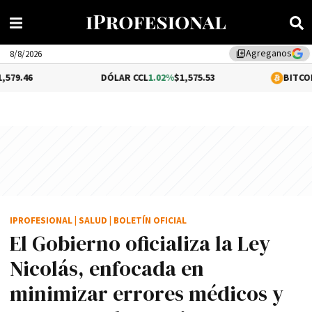
Agreganos
library_add
8/8/2026
DÓLAR CCL
1.02%
$1,575.53
BITCOIN
0.06%
$64,
IPROFESIONAL
|
SALUD
|
BOLETÍN OFICIAL
El Gobierno oficializa la Ley
Nicolás, enfocada en
minimizar errores médicos y