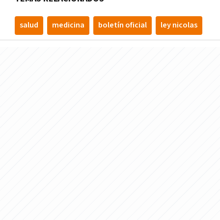
salud
medicina
boletín oficial
ley nicolas