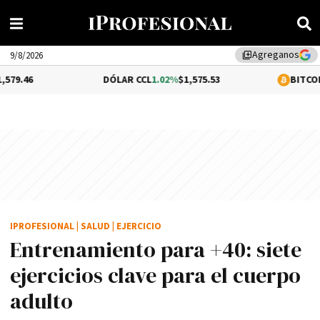
Agreganos
library_add
9/8/2026
DÓLAR CCL
1.02%
$1,575.53
BITCOIN
-0.07%
$64,
IPROFESIONAL
|
SALUD
|
EJERCICIO
Entrenamiento para +40: siete
ejercicios clave para el cuerpo
adulto