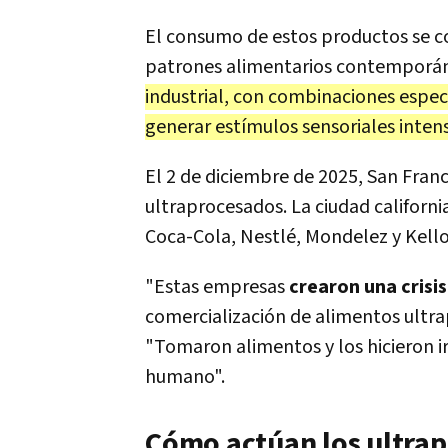
El consumo de estos productos se c
patrones alimentarios contemporá
industrial, con combinaciones especí
generar estímulos sensoriales inten
El 2 de diciembre de 2025, San Fran
ultraprocesados. La ciudad californ
Coca-Cola, Nestlé, Mondelez y Kellog
"Estas empresas
crearon una crisis
comercialización de alimentos ultra
"Tomaron alimentos y los hicieron ir
humano".
Cómo actúan los ultrap