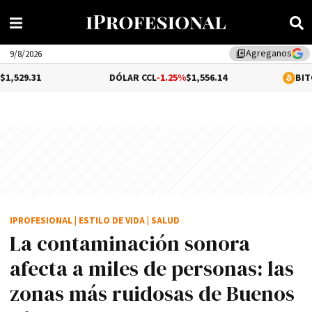
Agreganos
library_add
9/8/2026
DÓLAR CCL
-1.25%
$1,556.14
BITCOIN
0.1%
$64
IPROFESIONAL
|
ESTILO DE VIDA
|
SALUD
La contaminación sonora
afecta a miles de personas: las
zonas más ruidosas de Buenos