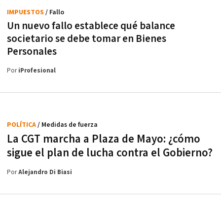
IMPUESTOS
/ Fallo
Un nuevo fallo establece qué balance
societario se debe tomar en Bienes
Personales
Por
iProfesional
POLÍTICA
/ Medidas de fuerza
La CGT marcha a Plaza de Mayo: ¿cómo
sigue el plan de lucha contra el Gobierno?
Por
Alejandro Di Biasi