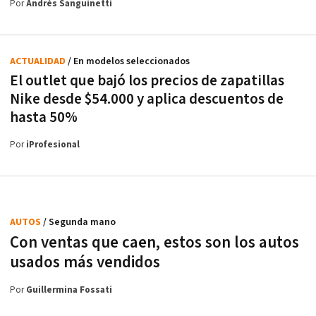
Por
Andrés Sanguinetti
ACTUALIDAD
/ En modelos seleccionados
El outlet que bajó los precios de zapatillas
Nike desde $54.000 y aplica descuentos de
hasta 50%
Por
iProfesional
AUTOS
/ Segunda mano
Con ventas que caen, estos son los autos
usados más vendidos
Por
Guillermina Fossati