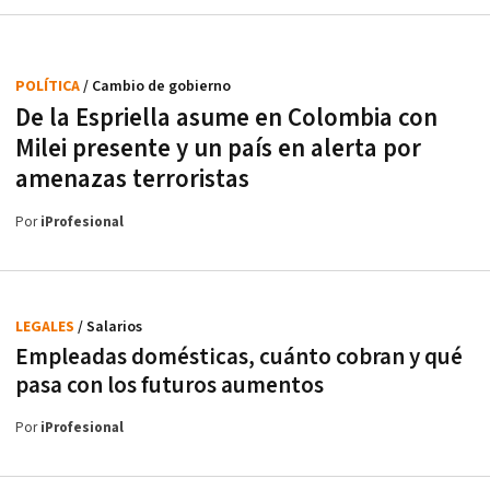
POLÍTICA
/ Cambio de gobierno
De la Espriella asume en Colombia con
Milei presente y un país en alerta por
amenazas terroristas
Por
iProfesional
LEGALES
/ Salarios
Empleadas domésticas, cuánto cobran y qué
pasa con los futuros aumentos
Por
iProfesional