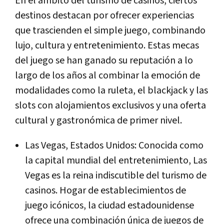
En el ámbito del turismo de casinos, ciertos
destinos destacan por ofrecer experiencias
que trascienden el simple juego, combinando
lujo, cultura y entretenimiento. Estas mecas
del juego se han ganado su reputación a lo
largo de los años al combinar la emoción de
modalidades como la ruleta, el blackjack y las
slots con alojamientos exclusivos y una oferta
cultural y gastronómica de primer nivel.
Las Vegas, Estados Unidos
: Conocida como
la capital mundial del entretenimiento, Las
Vegas es la reina indiscutible del turismo de
casinos. Hogar de establecimientos de
juego icónicos, la ciudad estadounidense
ofrece una combinación única de juegos de