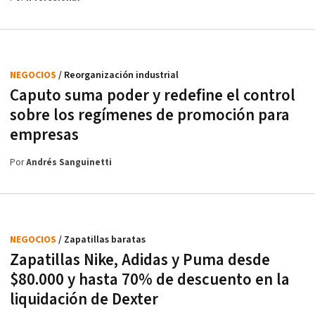
NEGOCIOS
/ Reorganización industrial
Caputo suma poder y redefine el control
sobre los regímenes de promoción para
empresas
Por
Andrés Sanguinetti
NEGOCIOS
/ Zapatillas baratas
Zapatillas Nike, Adidas y Puma desde
$80.000 y hasta 70% de descuento en la
liquidación de Dexter