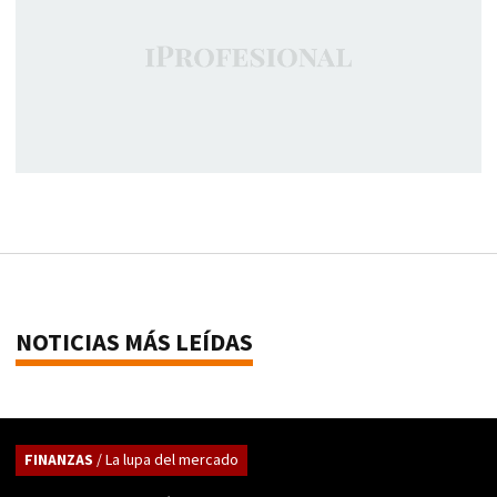
NOTICIAS MÁS LEÍDAS
FINANZAS
/ La lupa del mercado