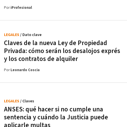
Por
iProfesional
LEGALES
/ Dato clave
Claves de la nueva Ley de Propiedad
Privada: cómo serán los desalojos exprés
y los contratos de alquiler
Por
Leonardo Coscia
LEGALES
/ Claves
ANSES: qué hacer si no cumple una
sentencia y cuándo la Justicia puede
aplicarle multas