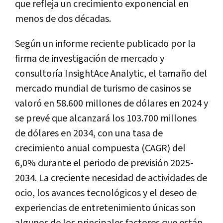
que refleja un crecimiento exponencial en
menos de dos décadas.
Según un informe reciente publicado por la
firma de investigación de mercado y
consultoría InsightAce Analytic,
el tamaño del
mercado mundial de turismo de casinos se
valoró en 58.600 millones de dólares en 2024 y
se prevé que alcanzará los 103.700 millones
de dólares en 2034
, con una tasa de
crecimiento anual compuesta (CAGR) del
6,0% durante el periodo de previsión 2025-
2034. La creciente necesidad de actividades de
ocio, los avances tecnológicos y el deseo de
experiencias de entretenimiento únicas son
algunos de los principales factores que están