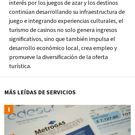
interés por los juegos de azar y los destinos
continúan desarrollando su infraestructura de
juego e integrando experiencias culturales, el
turismo de casinos no solo genera ingresos
significativos, sino que también impulsa el
desarrollo económico local, crea empleo y
promueve la diversificación de la oferta
turística.
MÁS LEÍDAS DE SERVICIOS