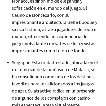
Mónaco, es sinónimo de elegancia y
sofisticación en el mundo del juego. El
Casino de Montecarlo, con su
impresionante arquitectura Belle Époque y
su rica historia, atrae a jugadores de todo el
mundo, ofreciendo una experiencia de
juego inolvidable con yates de lujo y vistas
impresionantes como telón de fondo.
Singapur
: Esta ciudad-estado, ubicada en el
extremo sur de la península de Malasia, se
ha consolidado como uno de los destinos
favoritos para los aficionados a los juegos
de azar. Su atractivo radica en la presencia
de algunos de los complejos con casino
más espectaculares y visualmente