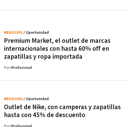
NEGOCIOS
/ Oportunidad
Premium Market, el outlet de marcas
internacionales con hasta 60% off en
zapatillas y ropa importada
Por
iProfesional
NEGOCIOS
/ Oportunidad
Outlet de Nike, con camperas y zapatillas
hasta con 45% de descuento
Por
iProfesional