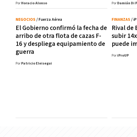
Por
Horacio Alonso
Por
Damián Di 
NEGOCIOS
/ Fuerza Aérea
FINANZAS
/ i
El Gobierno confirmó la fecha de
Rival de 
arribo de otra flota de cazas F-
subir 14
16 y despliega equipamiento de
puede im
guerra
Por
iProUP
Por
Patricio Eleisegui