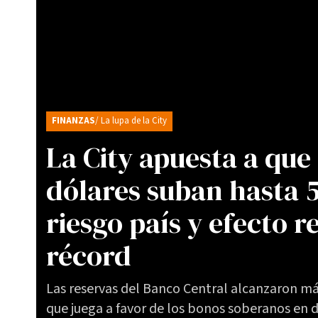
FINANZAS
/ La lupa de la City
La City apuesta a que
dólares suban hasta 
riesgo país y efecto r
récord
Las reservas del Banco Central alcanzaron m
que juega a favor de los bonos soberanos en dó