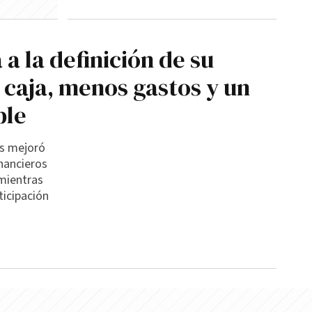
 a la definición de su
 caja, menos gastos y un
ble
as mejoró
inancieros
mientras
ticipación