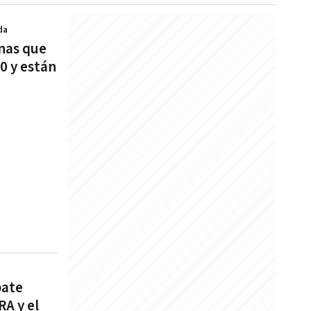
da
rnas que
0 y están
bate
RA y el