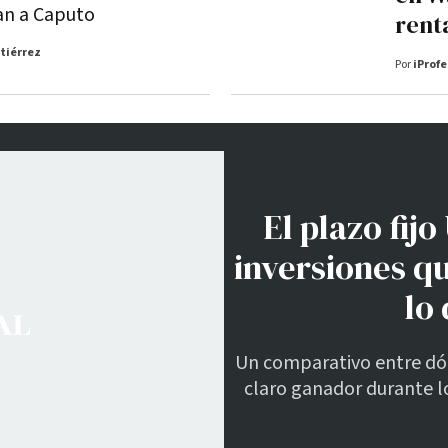
an a Caputo
rent
tiérrez
Por
iProfe
El plazo fij
inversiones qu
lo
Un comparativo entre dólar
claro ganador durante lo