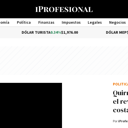
nomía
Política
Finanzas
Impuestos
Legales
Negocios
Management
DÓLAR TURISTA
0.34%
$1,976.00
DÓLAR MEP
$1,510.7
POLÍTI
Quirn
el r
cost
Por
iProfe