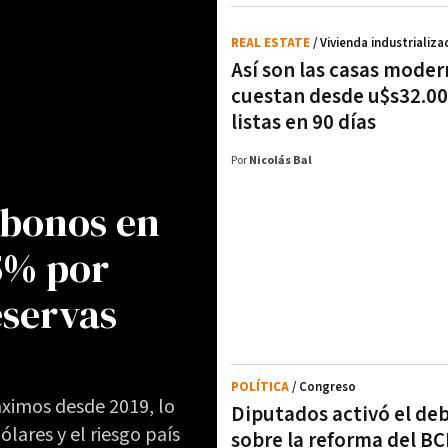
REAL ESTATE
/ Vivienda industrializa
Así son las casas mode
cuestan desde u$s32.00
listas en 90 días
Por
Nicolás Bal
 bonos en
5% por
eservas
POLÍTICA
/ Congreso
áximos desde 2019, lo
Diputados activó el de
lares y el riesgo país
sobre la reforma del BC