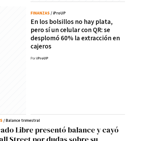
FINANZAS
/ iProUP
En los bolsillos no hay plata,
pero sí un celular con QR: se
desplomó 60% la extracción en
cajeros
Por
iProUP
AS
/ Balance trimestral
ado Libre presentó balance y cayó
all Street por dudas sobre su