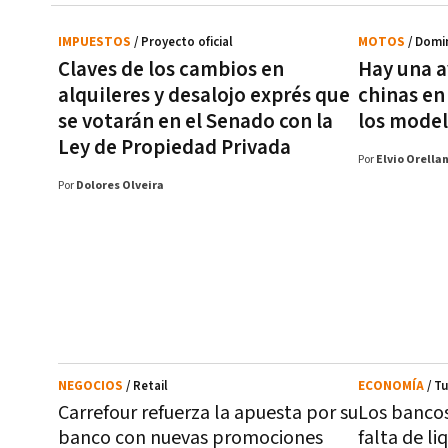
IMPUESTOS
/ Proyecto oficial
MOTOS
/ Domi
Claves de los cambios en
Hay una 
alquileres y desalojo exprés que
chinas en
se votarán en el Senado con la
los model
Ley de Propiedad Privada
Por
Elvio Orella
Por
Dolores Olveira
NEGOCIOS
/ Retail
ECONOMÍA
/ T
Carrefour refuerza la apuesta por su
Los bancos 
banco con nuevas promociones
falta de l