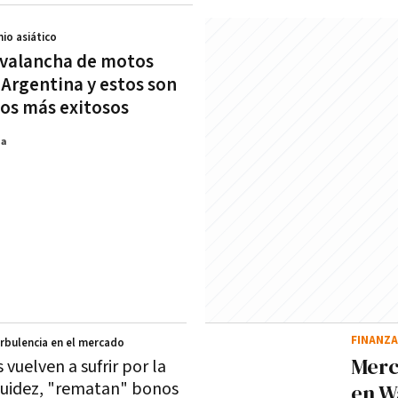
nio asiático
avalancha de motos
 Argentina y estos son
os más exitosos
na
FINANZ
urbulencia en el mercado
Merc
vuelven a sufrir por la
iquidez, "rematan" bonos
en W