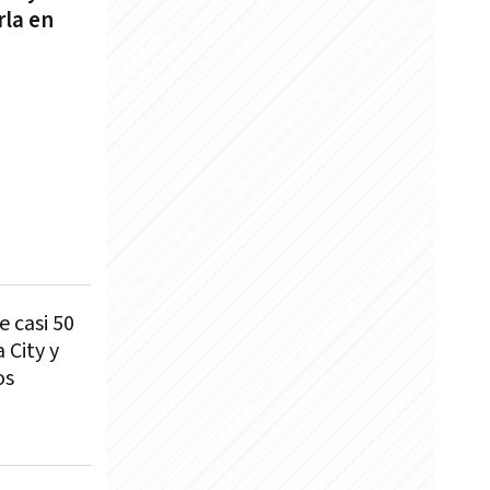
la en
e casi 50
 City y
os