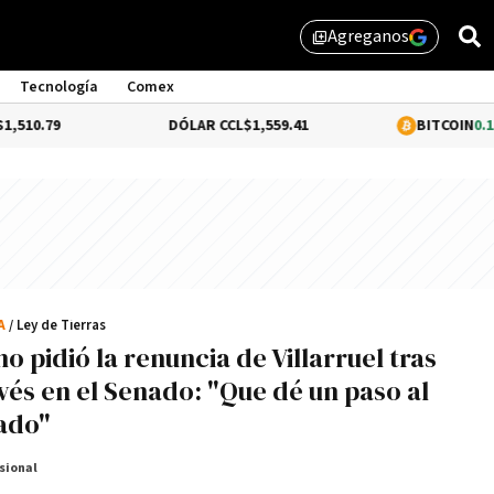
Agreganos
library_add
Tecnología
Comex
9
DÓLAR CCL
$1,559.41
BITCOIN
0.16%
$64,
CA
/ Ley de Tierras
o pidió la renuncia de Villarruel tras
evés en el Senado: "Que dé un paso al
ado"
sional