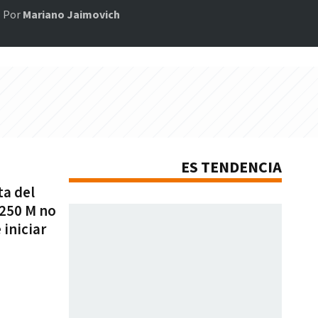
Por
Mariano Jaimovich
ES TENDENCIA
ta del
s250 M no
iniciar