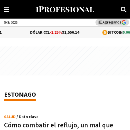
Agreganos
library_add
9/8/2026
DÓLAR CCL
-1.25%
$1,556.14
BITCOIN
0.06
ESTOMAGO
SALUD
/ Dato clave
Cómo combatir el reflujo, un mal que