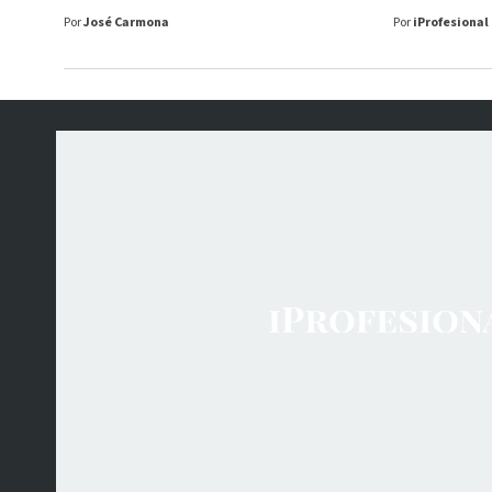
Por
José Carmona
Por
iProfesional