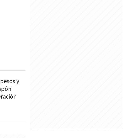
 pesos y
tapón
eración