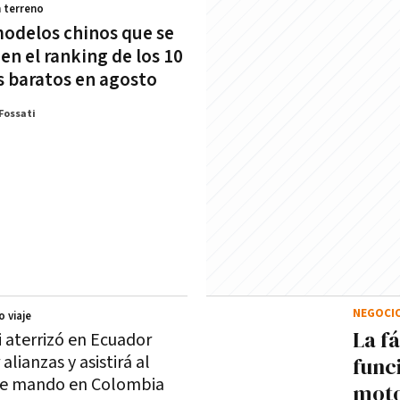
 terreno
modelos chinos que se
en el ranking de los 10
 baratos en agosto
Fossati
NEGOCI
o viaje
La f
i aterrizó en Ecuador
 alianzas y asistirá al
func
de mando en Colombia
moto