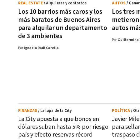
REAL ESTATE
/ Alquileres y contratos
AUTOS
/ Ganan
Los 10 barrios más caros y los
Los tres 
más baratos de Buenos Aires
metieron 
para alquilar un departamento
autos más
de 3 ambientes
Por
Guillermina 
Por
Ignacio Raúl Carella
FINANZAS
/ La lupa de la City
POLÍTICA
/ Otr
La City apuesta a que bonos en
Javier Mile
dólares suban hasta 5% por riesgo
para sellar
país y efecto reservas récord
traspaso 