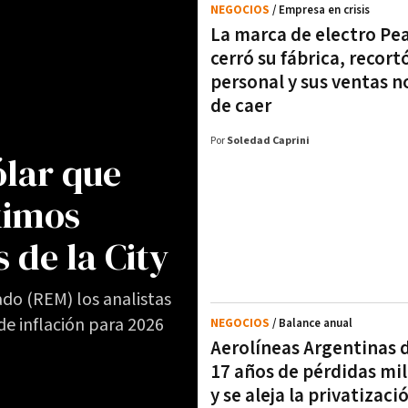
NEGOCIOS
/ Empresa en crisis
La marca de electro Pe
cerró su fábrica, recort
personal y sus ventas n
de caer
Por
Soledad Caprini
ólar que
ximos
 de la City
do (REM) los analistas
e inflación para 2026
NEGOCIOS
/ Balance anual
Aerolíneas Argentinas d
17 años de pérdidas mil
y se aleja la privatizaci