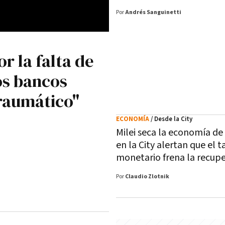
Por
Andrés Sanguinetti
r la falta de
los bancos
raumático"
ECONOMÍA
/ Desde la City
Milei seca la economía de
en la City alertan que el 
monetario frena la recup
Por
Claudio Zlotnik