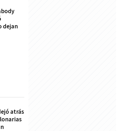
abody
ó
o dejan
ejó atrás
lonarias
ón