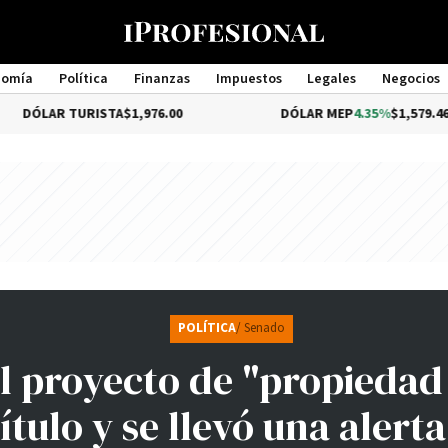
nomía
Política
Finanzas
Impuestos
Legales
Negocios
Management
 TURISTA
$1,976.00
DÓLAR MEP
4.35%
$1,579.46
POLÍTICA
/ Senado
l proyecto de "propiedad
ítulo y se llevó una alerta