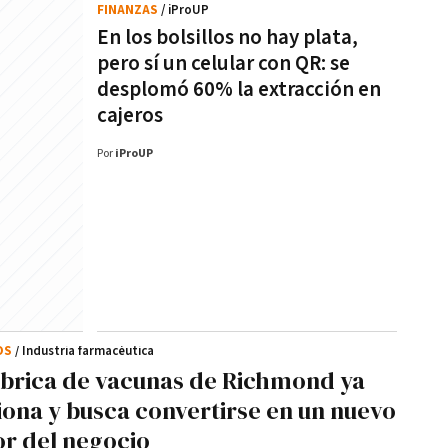
FINANZAS
/ iProUP
En los bolsillos no hay plata,
pero sí un celular con QR: se
desplomó 60% la extracción en
cajeros
Por
iProUP
OS
/ Industria farmacéutica
ábrica de vacunas de Richmond ya
iona y busca convertirse en un nuevo
r del negocio