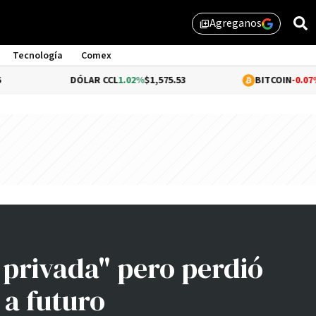
Agreganos
library_add
Tecnología
Comex
DÓLAR CCL
1.02%
$1,575.53
BITCOIN
-0.07%
$64,224.
 privada" pero perdió
 a futuro