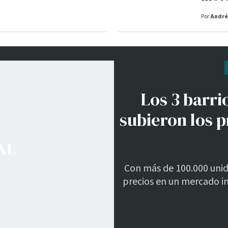
Por
André
Los 3 barr
subieron los p
Con más de 100.000 unida
precios en un mercado in