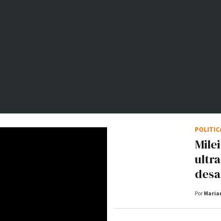
POLÍTI
Mile
ultr
desaf
Por
Maria